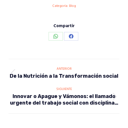
Categoría:
Blog
Compartir
Share
Share
on
on
WhatsApp
Facebook
Navegación
ANTERIOR
entre
Publicación
De la Nutrición a la Transformación social
publicaciones
anterior:
SIGUIENTE
Innovar o Apague y Vámonos: el llamado
Publicación
urgente del trabajo social con disciplina…
siguiente: