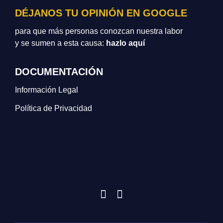
DÉJANOS TU OPINIÓN EN GOOGLE
para que más personas conozcan nuestra labor
y se sumen a esta causa:
hazlo aquí
DOCUMENTACIÓN
Información Legal
Política de Privacidad
Encuéntranos en:
Instagram
YouTube
page
page